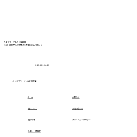
たまプラーザもみじ保育園
〒225-0003 神奈川県横浜市青葉区新石川3-17-1
親子運動会を開催しました！
045-914-6640
© たまプラーザもみじ保育園
ホーム
お知らせ
園について
お問い合わせ
園の特色
プライバシーポリシー
入園・一時保育